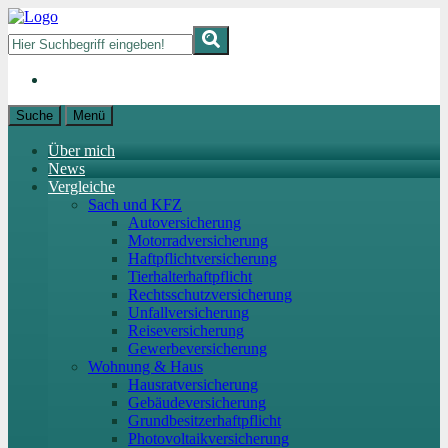
Suche
Menü
Über mich
News
Vergleiche
Sach und KFZ
Autoversicherung
Motorradversicherung
Haftpflichtversicherung
Tierhalterhaftpflicht
Rechtsschutzversicherung
Unfallversicherung
Reiseversicherung
Gewerbeversicherung
Wohnung & Haus
Hausratversicherung
Gebäudeversicherung
Grundbesitzerhaftpflicht
Photovoltaikversicherung