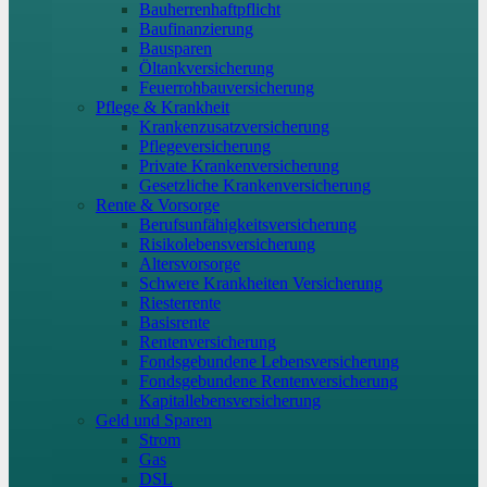
Bauherrenhaftpflicht
Baufinanzierung
Bausparen
Öltankversicherung
Feuerrohbauversicherung
Pflege & Krankheit
Krankenzusatzversicherung
Pflegeversicherung
Private Krankenversicherung
Gesetzliche Krankenversicherung
Rente & Vorsorge
Berufs­unfähigkeitsversicherung
Risikolebensversicherung
Altersvorsorge
Schwere Krankheiten Versicherung
Riesterrente
Basisrente
Rentenversicherung
Fondsgebundene Lebensversicherung
Fondsgebundene Rentenversicherung
Kapitallebensversicherung
Geld und Sparen
Strom
Gas
DSL