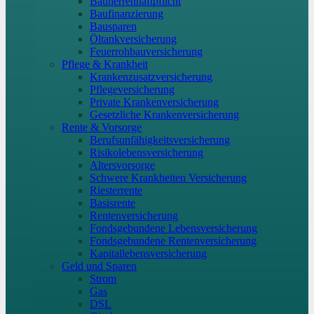
Bauherrenhaftpflicht
Baufinanzierung
Bausparen
Öltankversicherung
Feuerrohbauversicherung
Pflege & Krankheit
Krankenzusatzversicherung
Pflegeversicherung
Private Krankenversicherung
Gesetzliche Krankenversicherung
Rente & Vorsorge
Berufs­unfähigkeitsversicherung
Risikolebensversicherung
Altersvorsorge
Schwere Krankheiten Versicherung
Riesterrente
Basisrente
Rentenversicherung
Fondsgebundene Lebensversicherung
Fondsgebundene Rentenversicherung
Kapitallebensversicherung
Geld und Sparen
Strom
Gas
DSL