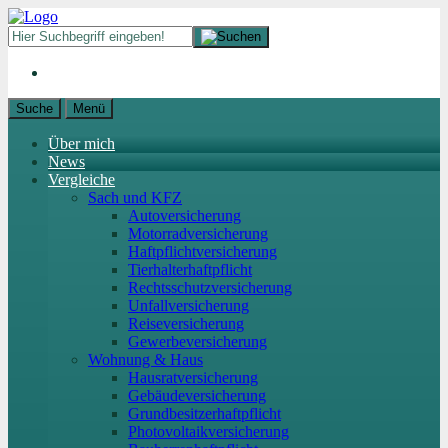
Suche
Menü
Über mich
News
Vergleiche
Sach und KFZ
Autoversicherung
Motorradversicherung
Haftpflichtversicherung
Tierhalterhaftpflicht
Rechtsschutzversicherung
Unfallversicherung
Reiseversicherung
Gewerbeversicherung
Wohnung & Haus
Hausratversicherung
Gebäudeversicherung
Grundbesitzerhaftpflicht
Photovoltaikversicherung