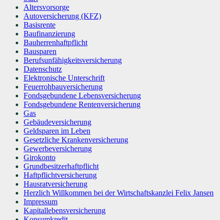
Altersvorsorge
Autoversicherung (KFZ)
Basisrente
Baufinanzierung
Bauherrenhaftpflicht
Bausparen
Berufs­unfähigkeitsversicherung
Datenschutz
Elektronische Unterschrift
Feuerrohbauversicherung
Fondsgebundene Lebensversicherung
Fondsgebundene Rentenversicherung
Gas
Gebäudeversicherung
Geldsparen im Leben
Gesetzliche Krankenversicherung
Gewerbeversicherung
Girokonto
Grundbesitzerhaftpflicht
Haftpflichtversicherung
Hausratversicherung
Herzlich Willkommen bei der Wirtschaftskanzlei Felix Jansen
Impressum
Kapitallebensversicherung
Konsumkredit