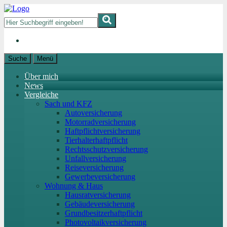
Suche
Menü
Über mich
News
Vergleiche
Sach und KFZ
Autoversicherung
Motorradversicherung
Haftpflichtversicherung
Tierhalterhaftpflicht
Rechtsschutzversicherung
Unfallversicherung
Reiseversicherung
Gewerbeversicherung
Wohnung & Haus
Hausratversicherung
Gebäudeversicherung
Grundbesitzerhaftpflicht
Photovoltaikversicherung