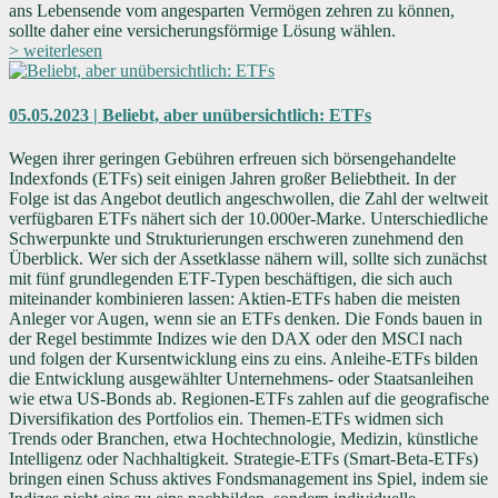
ans Lebensende vom angesparten Vermögen zehren zu können,
sollte daher eine versicherungsförmige Lösung wählen.
> weiterlesen
05.05.2023 | Beliebt, aber unübersichtlich: ETFs
Wegen ihrer geringen Gebühren erfreuen sich börsengehandelte
Indexfonds (ETFs) seit einigen Jahren großer Beliebtheit. In der
Folge ist das Angebot deutlich angeschwollen, die Zahl der weltweit
verfügbaren ETFs nähert sich der 10.000er-Marke. Unterschiedliche
Schwerpunkte und Strukturierungen erschweren zunehmend den
Überblick. Wer sich der Assetklasse nähern will, sollte sich zunächst
mit fünf grundlegenden ETF-Typen beschäftigen, die sich auch
miteinander kombinieren lassen: Aktien-ETFs haben die meisten
Anleger vor Augen, wenn sie an ETFs denken. Die Fonds bauen in
der Regel bestimmte Indizes wie den DAX oder den MSCI nach
und folgen der Kursentwicklung eins zu eins. Anleihe-ETFs bilden
die Entwicklung ausgewählter Unternehmens- oder Staatsanleihen
wie etwa US-Bonds ab. Regionen-ETFs zahlen auf die geografische
Diversifikation des Portfolios ein. Themen-ETFs widmen sich
Trends oder Branchen, etwa Hochtechnologie, Medizin, künstliche
Intelligenz oder Nachhaltigkeit. Strategie-ETFs (Smart-Beta-ETFs)
bringen einen Schuss aktives Fondsmanagement ins Spiel, indem sie