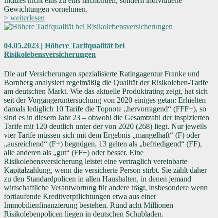
Indizes nicht eins zu eins nachbilden, sondern individuelle
Gewichtungen vornehmen.
> weiterlesen
04.05.2023 | Höhere Tarifqualität bei
Risikolebensversicherungen
Die auf Versicherungen spezialisierte Ratingagentur Franke und
Bornberg analysiert regelmäßig die Qualität der Risikoleben-Tarife
am deutschen Markt. Wie das aktuelle Produktrating zeigt, hat sich
seit der Vorgängeruntersuchung von 2020 einiges getan: Erhielten
damals lediglich 10 Tarife die Topnote „hervorragend“ (FFF+), so
sind es in diesem Jahr 23 – obwohl die Gesamtzahl der inspizierten
Tarife mit 120 deutlich unter der von 2020 (268) liegt. Nur jeweils
vier Tarife müssen sich mit dem Ergebnis „mangelhaft“ (F) oder
„ausreichend“ (F+) begnügen, 13 gelten als „befriedigend“ (FF),
alle anderen als „gut“ (FF+) oder besser. Eine
Risikolebensversicherung leistet eine vertraglich vereinbarte
Kapitalzahlung, wenn die versicherte Person stirbt. Sie zählt daher
zu den Standardpolicen in allen Haushalten, in denen jemand
wirtschaftliche Verantwortung für andere trägt, insbesondere wenn
fortlaufende Kreditverpflichtungen etwa aus einer
Immobilienfinanzierung bestehen. Rund acht Millionen
Risikolebenpolicen liegen in deutschen Schubladen.