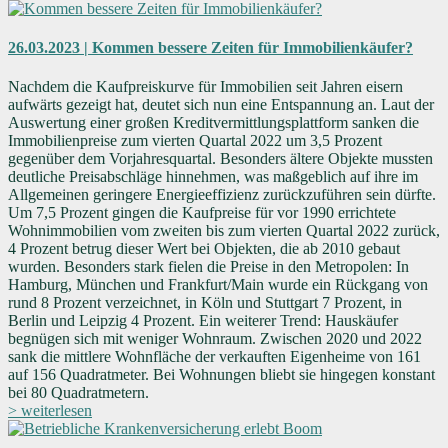
26.03.2023 | Kommen bessere Zeiten für Immobilienkäufer?
Nachdem die Kaufpreiskurve für Immobilien seit Jahren eisern
aufwärts gezeigt hat, deutet sich nun eine Entspannung an. Laut der
Auswertung einer großen Kreditvermittlungsplattform sanken die
Immobilienpreise zum vierten Quartal 2022 um 3,5 Prozent
gegenüber dem Vorjahresquartal. Besonders ältere Objekte mussten
deutliche Preisabschläge hinnehmen, was maßgeblich auf ihre im
Allgemeinen geringere Energieeffizienz zurückzuführen sein dürfte.
Um 7,5 Prozent gingen die Kaufpreise für vor 1990 errichtete
Wohnimmobilien vom zweiten bis zum vierten Quartal 2022 zurück,
4 Prozent betrug dieser Wert bei Objekten, die ab 2010 gebaut
wurden. Besonders stark fielen die Preise in den Metropolen: In
Hamburg, München und Frankfurt/Main wurde ein Rückgang von
rund 8 Prozent verzeichnet, in Köln und Stuttgart 7 Prozent, in
Berlin und Leipzig 4 Prozent. Ein weiterer Trend: Hauskäufer
begnügen sich mit weniger Wohnraum. Zwischen 2020 und 2022
sank die mittlere Wohnfläche der verkauften Eigenheime von 161
auf 156 Quadratmeter. Bei Wohnungen bliebt sie hingegen konstant
bei 80 Quadratmetern.
> weiterlesen