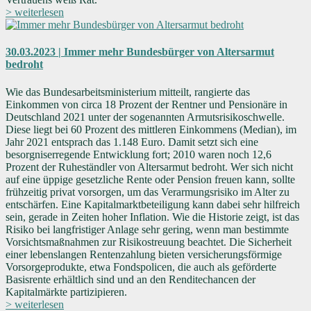
> weiterlesen
30.03.2023 | Immer mehr Bundesbürger von Altersarmut
bedroht
Wie das Bundesarbeitsministerium mitteilt, rangierte das
Einkommen von circa 18 Prozent der Rentner und Pensionäre in
Deutschland 2021 unter der sogenannten Armutsrisikoschwelle.
Diese liegt bei 60 Prozent des mittleren Einkommens (Median), im
Jahr 2021 entsprach das 1.148 Euro. Damit setzt sich eine
besorgniserregende Entwicklung fort; 2010 waren noch 12,6
Prozent der Ruheständler von Altersarmut bedroht. Wer sich nicht
auf eine üppige gesetzliche Rente oder Pension freuen kann, sollte
frühzeitig privat vorsorgen, um das Verarmungsrisiko im Alter zu
entschärfen. Eine Kapitalmarktbeteiligung kann dabei sehr hilfreich
sein, gerade in Zeiten hoher Inflation. Wie die Historie zeigt, ist das
Risiko bei langfristiger Anlage sehr gering, wenn man bestimmte
Vorsichtsmaßnahmen zur Risikostreuung beachtet. Die Sicherheit
einer lebenslangen Rentenzahlung bieten versicherungsförmige
Vorsorgeprodukte, etwa Fondspolicen, die auch als geförderte
Basisrente erhältlich sind und an den Renditechancen der
Kapitalmärkte partizipieren.
> weiterlesen