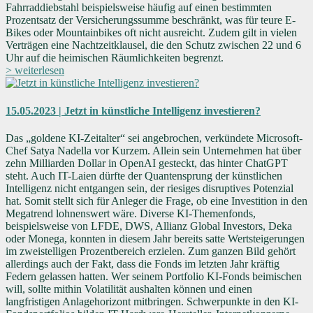
Fahrraddiebstahl beispielsweise häufig auf einen bestimmten
Prozentsatz der Versicherungssumme beschränkt, was für teure E-
Bikes oder Mountainbikes oft nicht ausreicht. Zudem gilt in vielen
Verträgen eine Nachtzeitklausel, die den Schutz zwischen 22 und 6
Uhr auf die heimischen Räumlichkeiten begrenzt.
> weiterlesen
15.05.2023 | Jetzt in künstliche Intelligenz investieren?
Das „goldene KI-Zeitalter“ sei angebrochen, verkündete Microsoft-
Chef Satya Nadella vor Kurzem. Allein sein Unternehmen hat über
zehn Milliarden Dollar in OpenAI gesteckt, das hinter ChatGPT
steht. Auch IT-Laien dürfte der Quantensprung der künstlichen
Intelligenz nicht entgangen sein, der riesiges disruptives Potenzial
hat. Somit stellt sich für Anleger die Frage, ob eine Investition in den
Megatrend lohnenswert wäre. Diverse KI-Themenfonds,
beispielsweise von LFDE, DWS, Allianz Global Investors, Deka
oder Monega, konnten in diesem Jahr bereits satte Wertsteigerungen
im zweistelligen Prozentbereich erzielen. Zum ganzen Bild gehört
allerdings auch der Fakt, dass die Fonds im letzten Jahr kräftig
Federn gelassen hatten. Wer seinem Portfolio KI-Fonds beimischen
will, sollte mithin Volatilität aushalten können und einen
langfristigen Anlagehorizont mitbringen. Schwerpunkte in den KI-