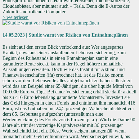
Fondsportfolios bilden IT-Hardware-Hersteller, Internetkonzerne,
Cloudanbieter, aber mitunter auch – Tesla. Denn die E-Autos der
Zukunft sind rollende Computer.
> weiterlesen
14.05.2023 | Studie warnt vor Risiken von Entnahmeplänen
Es sieht auf den ersten Blick verlockend aus: Wer angespartes
Kapital, etwa aus einer auslaufenden Lebensversicherung, zum
Beginn des Ruhestands in einen Entnahmeplan statt in eine
garantierte Rente steckt, kann in der Regel höhere monatliche
Auszahlungen erwarten. Doch wie das Institut für Aktuar- und
Finanzwissenschaften (ifa) errechnet hat, ist das Risiko enorm,
schon vor dem Lebensende alles aufgebraucht zu haben. Illustriert
wird das am Beispiel einer 65-Jährigen, die über liquide Mittel von
100.000 Euro verfügt. Bei einer Versicherung erhält sie dafür aktuell
bis zu 416 Euro lebenslang garantierte Monatsrente. Investiert sie
das Geld hingegen in einen Fonds und entnimmt ihm monatlich 416
Euro, ist das Guthaben mit 24,5 prozentiger Wahrscheinlichkeit vor
dem 85. Geburtstag aufgezehrt (unterstellt man eine
Wertentwicklung des Fonds von 6 Prozent p. a.). Wird die Dame 90
Jahre alt, tritt der vorzeitige Kapitalverzehr mit 36-prozentiger
Wahrscheinlichkeit ein. Diese Werte steigen naturgemäß, wenn
monatlich mehr Geld entnommen wird. Wer sichergehen will, bis