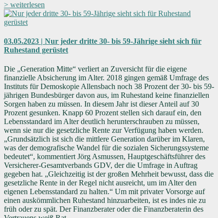
> weiterlesen
03.05.2023 | Nur jeder dritte 30- bis 59-Jährige sieht sich für
Ruhestand gerüstet
Die „Generation Mitte“ verliert an Zuversicht für die eigene
finanzielle Absicherung im Alter. 2018 gingen gemäß Umfrage des
Instituts für Demoskopie Allensbach noch 38 Prozent der 30- bis 59-
jährigen Bundesbürger davon aus, im Ruhestand keine finanziellen
Sorgen haben zu müssen. In diesem Jahr ist dieser Anteil auf 30
Prozent gesunken. Knapp 60 Prozent stellen sich darauf ein, den
Lebensstandard im Alter deutlich herunterschrauben zu müssen,
wenn sie nur die gesetzliche Rente zur Verfügung haben werden.
„Grundsätzlich ist sich die mittlere Generation darüber im Klaren,
was der demografische Wandel für die sozialen Sicherungssysteme
bedeutet“, kommentiert Jörg Asmussen, Hauptgeschäftsführer des
Versicherer-Gesamtverbands GDV, der die Umfrage in Auftrag
gegeben hat. „Gleichzeitig ist der großen Mehrheit bewusst, dass die
gesetzliche Rente in der Regel nicht ausreicht, um im Alter den
eigenen Lebensstandard zu halten.“ Um mit privater Vorsorge auf
einen auskömmlichen Ruhestand hinzuarbeiten, ist es indes nie zu
früh oder zu spät. Der Finanzberater oder die Finanzberaterin des
Vertrauens weiß Rat.