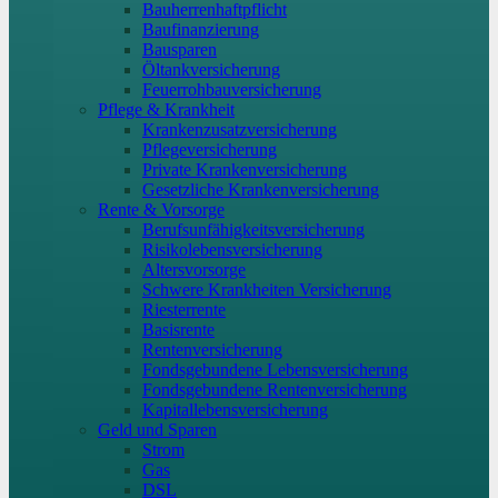
Bauherrenhaftpflicht
Baufinanzierung
Bausparen
Öltankversicherung
Feuerrohbauversicherung
Pflege & Krankheit
Krankenzusatzversicherung
Pflegeversicherung
Private Krankenversicherung
Gesetzliche Krankenversicherung
Rente & Vorsorge
Berufs­unfähigkeitsversicherung
Risikolebensversicherung
Altersvorsorge
Schwere Krankheiten Versicherung
Riesterrente
Basisrente
Rentenversicherung
Fondsgebundene Lebensversicherung
Fondsgebundene Rentenversicherung
Kapitallebensversicherung
Geld und Sparen
Strom
Gas
DSL