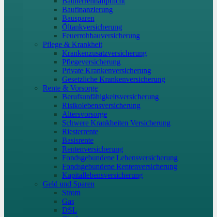
Bauherrenhaftpflicht
Baufinanzierung
Bausparen
Öltankversicherung
Feuerrohbauversicherung
Pflege & Krankheit
Krankenzusatzversicherung
Pflegeversicherung
Private Krankenversicherung
Gesetzliche Krankenversicherung
Rente & Vorsorge
Berufs­unfähigkeitsversicherung
Risikolebensversicherung
Altersvorsorge
Schwere Krankheiten Versicherung
Riesterrente
Basisrente
Rentenversicherung
Fondsgebundene Lebensversicherung
Fondsgebundene Rentenversicherung
Kapitallebensversicherung
Geld und Sparen
Strom
Gas
DSL