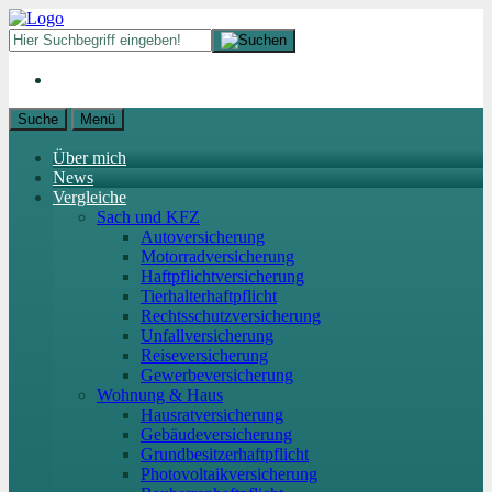
Suche
Menü
Über mich
News
Vergleiche
Sach und KFZ
Autoversicherung
Motorradversicherung
Haftpflichtversicherung
Tierhalterhaftpflicht
Rechtsschutzversicherung
Unfallversicherung
Reiseversicherung
Gewerbeversicherung
Wohnung & Haus
Hausratversicherung
Gebäudeversicherung
Grundbesitzerhaftpflicht
Photovoltaikversicherung