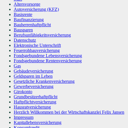
Altersvorsorge
Autoversicherung (KFZ)
Basisrente
Baufinanzierung
Bauherrenhaftpflicht
Bausparen
Berufs­unfähigkeitsversicherung
Datenschutz
Elektronische Unterschrift
Feuerrohbauversicherung
Fondsgebundene Lebensversicherung
Fondsgebundene Rentenversicherung
Gas
Gebäudeversicherung
Geldsparen im Leben
Gesetzliche Krankenversicherung
Gewerbeversicherung
Girokonto
Grundbesitzerhaftpflicht
Haftpflichtversicherung
Hausratversicherung
Herzlich Willkommen bei der Wirtschaftskanzlei Felix Jansen
Impressum
Kapitallebensversicherung
Konsumkredit