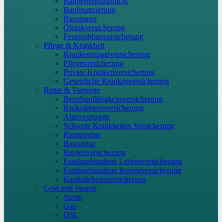
Bauherrenhaftpflicht
Baufinanzierung
Bausparen
Öltankversicherung
Feuerrohbauversicherung
Pflege & Krankheit
Krankenzusatzversicherung
Pflegeversicherung
Private Krankenversicherung
Gesetzliche Krankenversicherung
Rente & Vorsorge
Berufs­unfähigkeitsversicherung
Risikolebensversicherung
Altersvorsorge
Schwere Krankheiten Versicherung
Riesterrente
Basisrente
Rentenversicherung
Fondsgebundene Lebensversicherung
Fondsgebundene Rentenversicherung
Kapitallebensversicherung
Geld und Sparen
Strom
Gas
DSL