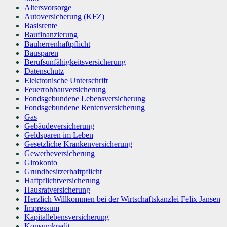
Altersvorsorge
Autoversicherung (KFZ)
Basisrente
Baufinanzierung
Bauherrenhaftpflicht
Bausparen
Berufs­unfähigkeitsversicherung
Datenschutz
Elektronische Unterschrift
Feuerrohbauversicherung
Fondsgebundene Lebensversicherung
Fondsgebundene Rentenversicherung
Gas
Gebäudeversicherung
Geldsparen im Leben
Gesetzliche Krankenversicherung
Gewerbeversicherung
Girokonto
Grundbesitzerhaftpflicht
Haftpflichtversicherung
Hausratversicherung
Herzlich Willkommen bei der Wirtschaftskanzlei Felix Jansen
Impressum
Kapitallebensversicherung
Konsumkredit