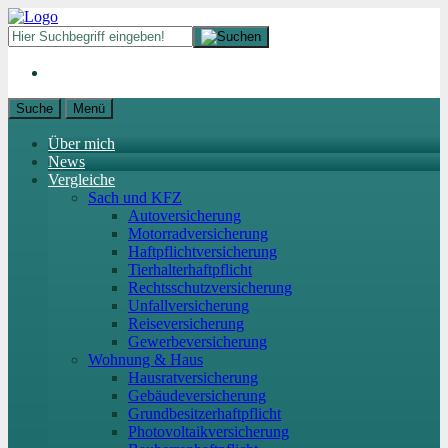
Suche
Menü
Über mich
News
Vergleiche
Sach und KFZ
Autoversicherung
Motorradversicherung
Haftpflichtversicherung
Tierhalterhaftpflicht
Rechtsschutzversicherung
Unfallversicherung
Reiseversicherung
Gewerbeversicherung
Wohnung & Haus
Hausratversicherung
Gebäudeversicherung
Grundbesitzerhaftpflicht
Photovoltaikversicherung