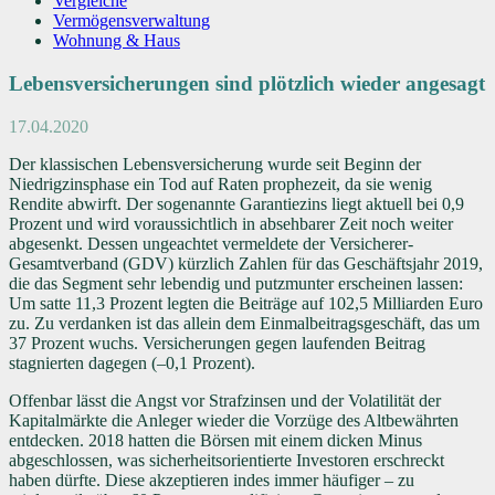
Vergleiche
Vermögensverwaltung
Wohnung & Haus
Lebensversicherungen sind plötzlich wieder angesagt
17.04.2020
Der klassischen Lebensversicherung wurde seit Beginn der
Niedrigzinsphase ein Tod auf Raten prophezeit, da sie wenig
Rendite abwirft. Der sogenannte Garantiezins liegt aktuell bei 0,9
Prozent und wird voraussichtlich in absehbarer Zeit noch weiter
abgesenkt. Dessen ungeachtet vermeldete der Versicherer-
Gesamtverband (GDV) kürzlich Zahlen für das Geschäftsjahr 2019,
die das Segment sehr lebendig und putzmunter erscheinen lassen:
Um satte 11,3 Prozent legten die Beiträge auf 102,5 Milliarden Euro
zu. Zu verdanken ist das allein dem Einmalbeitragsgeschäft, das um
37 Prozent wuchs. Versicherungen gegen laufenden Beitrag
stagnierten dagegen (–0,1 Prozent).
Offenbar lässt die Angst vor Strafzinsen und der Volatilität der
Kapitalmärkte die Anleger wieder die Vorzüge des Altbewährten
entdecken. 2018 hatten die Börsen mit einem dicken Minus
abgeschlossen, was sicherheitsorientierte Investoren erschreckt
haben dürfte. Diese akzeptieren indes immer häufiger – zu