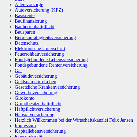
Altersvorsorge
Autoversicherung (KFZ)
Basisrente
Baufinanzierung
Bauherrenhaftpflicht
Bausparen
Berufs­unfähigkeitsversicherung
Datenschutz
Elektronische Unterschrift
Feuerrohbauversicherung
Fondsgebundene Lebensversicherung
Fondsgebundene Rentenversicherung
Gas
Gebäudeversicherung
Geldsparen im Leben
Gesetzliche Krankenversicherung
Gewerbeversicherung
Girokonto
Grundbesitzerhaftpflicht
Haftpflichtversicherung
Hausratversicherung
Herzlich Willkommen bei der Wirtschaftskanzlei Felix Jansen
Impressum
Kapitallebensversicherung
Konsumkredit