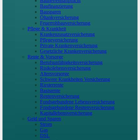
Bauherrenhaftpflicht
Baufinanzierung
Bausparen
Öltankversicherung
Feuerrohbauversicherung
Pflege & Krankheit
Krankenzusatzversicherung
Pflegeversicherung
Private Krankenversicherung
Gesetzliche Krankenversicherung
Rente & Vorsorge
Berufs­unfähigkeitsversicherung
Risikolebensversicherung
Altersvorsorge
Schwere Krankheiten Versicherung
Riesterrente
Basisrente
Rentenversicherung
Fondsgebundene Lebensversicherung
Fondsgebundene Rentenversicherung
Kapitallebensversicherung
Geld und Sparen
Strom
Gas
DSL