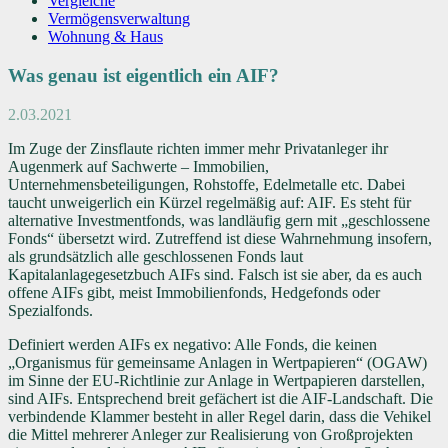
Vergleiche
Vermögensverwaltung
Wohnung & Haus
Was genau ist eigentlich ein AIF?
2.03.2021
Im Zuge der Zinsflaute richten immer mehr Privatanleger ihr
Augenmerk auf Sachwerte – Immobilien,
Unternehmensbeteiligungen, Rohstoffe, Edelmetalle etc. Dabei
taucht unweigerlich ein Kürzel regelmäßig auf: AIF. Es steht für
alternative Investmentfonds, was landläufig gern mit „geschlossene
Fonds“ übersetzt wird. Zutreffend ist diese Wahrnehmung insofern,
als grundsätzlich alle geschlossenen Fonds laut
Kapitalanlagegesetzbuch AIFs sind. Falsch ist sie aber, da es auch
offene AIFs gibt, meist Immobilienfonds, Hedgefonds oder
Spezialfonds.
Definiert werden AIFs ex negativo: Alle Fonds, die keinen
„Organismus für gemeinsame Anlagen in Wertpapieren“ (OGAW)
im Sinne der EU-Richtlinie zur Anlage in Wertpapieren darstellen,
sind AIFs. Entsprechend breit gefächert ist die AIF-Landschaft. Die
verbindende Klammer besteht in aller Regel darin, dass die Vehikel
die Mittel mehrerer Anleger zur Realisierung von Großprojekten