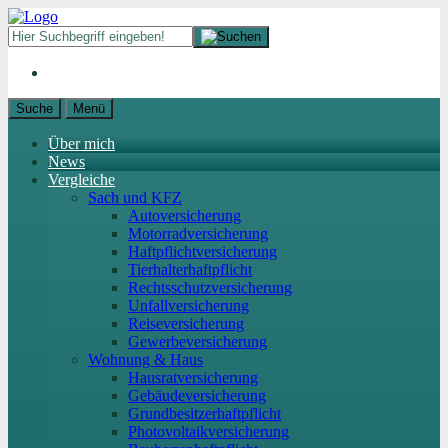
Suche
Menü
Über mich
News
Vergleiche
Sach und KFZ
Autoversicherung
Motorradversicherung
Haftpflichtversicherung
Tierhalterhaftpflicht
Rechtsschutzversicherung
Unfallversicherung
Reiseversicherung
Gewerbeversicherung
Wohnung & Haus
Hausratversicherung
Gebäudeversicherung
Grundbesitzerhaftpflicht
Photovoltaikversicherung