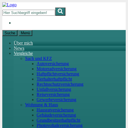
Suche
Menü
Über mich
News
Vergleiche
Sach und KFZ
Autoversicherung
Motorradversicherung
Haftpflichtversicherung
Tierhalterhaftpflicht
Rechtsschutzversicherung
Unfallversicherung
Reiseversicherung
Gewerbeversicherung
Wohnung & Haus
Hausratversicherung
Gebäudeversicherung
Grundbesitzerhaftpflicht
Photovoltaikversicherung