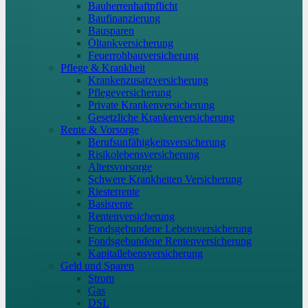
Bauherrenhaftpflicht
Baufinanzierung
Bausparen
Öltankversicherung
Feuerrohbauversicherung
Pflege & Krankheit
Krankenzusatzversicherung
Pflegeversicherung
Private Krankenversicherung
Gesetzliche Krankenversicherung
Rente & Vorsorge
Berufs­unfähigkeitsversicherung
Risikolebensversicherung
Altersvorsorge
Schwere Krankheiten Versicherung
Riesterrente
Basisrente
Rentenversicherung
Fondsgebundene Lebensversicherung
Fondsgebundene Rentenversicherung
Kapitallebensversicherung
Geld und Sparen
Strom
Gas
DSL