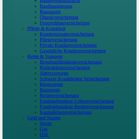
Bauherrenhaftpflicht
Baufinanzierung
Bausparen
Öltankversicherung
Feuerrohbauversicherung
Pflege & Krankheit
Krankenzusatzversicherung
Pflegeversicherung
Private Krankenversicherung
Gesetzliche Krankenversicherung
Rente & Vorsorge
Berufs­unfähigkeitsversicherung
Risikolebensversicherung
Altersvorsorge
Schwere Krankheiten Versicherung
Riesterrente
Basisrente
Rentenversicherung
Fondsgebundene Lebensversicherung
Fondsgebundene Rentenversicherung
Kapitallebensversicherung
Geld und Sparen
Strom
Gas
DSL