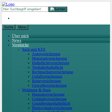
Suche
Menü
Über mich
News
Vergleiche
Sach und KFZ
Autoversicherung
Motorradversicherung
Haftpflichtversicherung
Tierhalterhaftpflicht
Rechtsschutzversicherung
Unfallversicherung
Reiseversicherung
Gewerbeversicherung
Wohnung & Haus
Hausratversicherung
Gebäudeversicherung
Grundbesitzerhaftpflicht
Photovoltaikversicherung