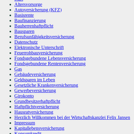
Altersvorsorge
Autoversicherung (KFZ)
Basisrente
Baufinanzierung
Bauherrenhaftpflicht
Bausparen
Berufs­unfähigkeitsversicherung
Datenschutz
Elektronische Unterschrift
Feuerrohbauversicherung
Fondsgebundene Lebensversicherung
Fondsgebundene Rentenversicherung
Gas
Gebäudeversicherung
Geldsparen im Leben
Gesetzliche Krankenversicherung
Gewerbeversicherung
Girokonto
Grundbesitzerhaftpflicht
Haftpflichtversicherung
Hausratversicherung
Herzlich Willkommen bei der Wirtschaftskanzlei Felix Jansen
Impressum
Kapitallebensversicherung
Konsumkredit