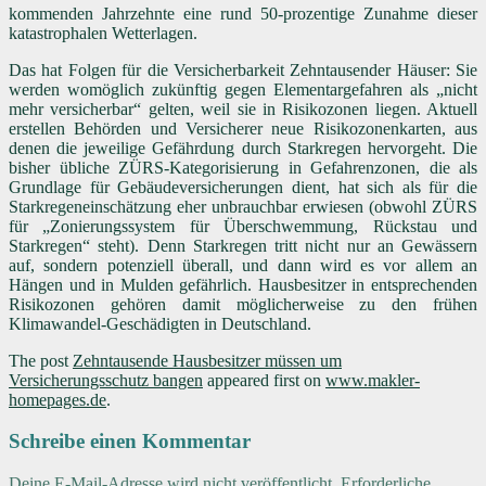
kommenden Jahrzehnte eine rund 50-prozentige Zunahme dieser
katastrophalen Wetterlagen.
Das hat Folgen für die Versicherbarkeit Zehntausender Häuser: Sie
werden womöglich zukünftig gegen Elementargefahren als „nicht
mehr versicherbar“ gelten, weil sie in Risikozonen liegen. Aktuell
erstellen Behörden und Versicherer neue Risikozonenkarten, aus
denen die jeweilige Gefährdung durch Starkregen hervorgeht. Die
bisher übliche ZÜRS-Kategorisierung in Gefahrenzonen, die als
Grundlage für Gebäudeversicherungen dient, hat sich als für die
Starkregeneinschätzung eher unbrauchbar erwiesen (obwohl ZÜRS
für „Zonierungssystem für Überschwemmung, Rückstau und
Starkregen“ steht). Denn Starkregen tritt nicht nur an Gewässern
auf, sondern potenziell überall, und dann wird es vor allem an
Hängen und in Mulden gefährlich. Hausbesitzer in entsprechenden
Risikozonen gehören damit möglicherweise zu den frühen
Klimawandel-Geschädigten in Deutschland.
The post
Zehntausende Hausbesitzer müssen um
Versicherungsschutz bangen
appeared first on
www.makler-
homepages.de
.
Schreibe einen Kommentar
Deine E-Mail-Adresse wird nicht veröffentlicht.
Erforderliche