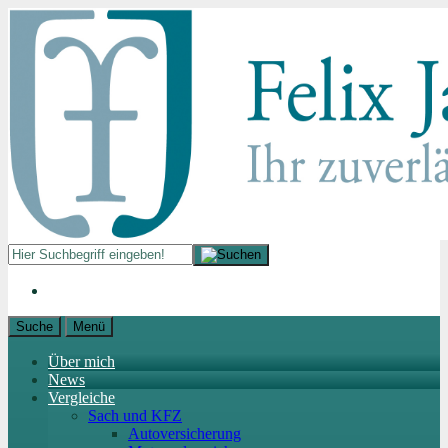
Suche
Menü
Über mich
News
Vergleiche
Sach und KFZ
Autoversicherung