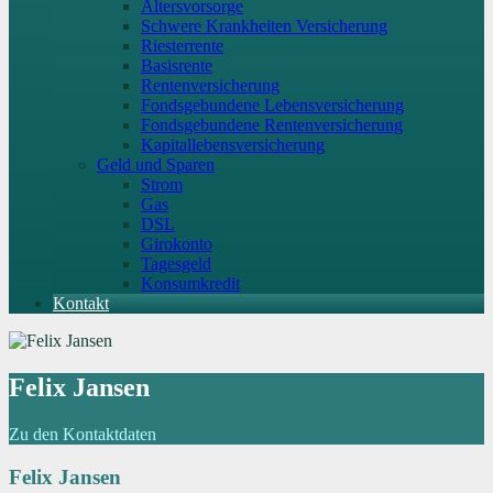
Altersvorsorge
Schwere Krankheiten Versicherung
Riesterrente
Basisrente
Rentenversicherung
Fondsgebundene Lebensversicherung
Fondsgebundene Rentenversicherung
Kapitallebensversicherung
Geld und Sparen
Strom
Gas
DSL
Girokonto
Tagesgeld
Konsumkredit
Kontakt
Felix Jansen
Zu den Kontaktdaten
Felix Jansen