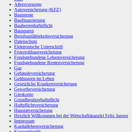
Altersvorsorge
Autoversicherung (KFZ)
Basisrente
Baufinanzierung
Bauherrenhaftpflicht
Bausparen
Berufs­unfähigkeitsversicherung
Datenschutz
Elektronische Unterschrift
Feuerrohbauversicherung
Fondsgebundene Lebensversicherung
Fondsgebundene Rentenversicherung
Gas
Gebäudeversicherung
Geldsparen im Leben
Gesetzliche Krankenversicherung
Gewerbeversicherung
Girokonto
Grundbesitzerhaftpflicht
Haftpflichtversicherung
Hausratversicherung
Herzlich Willkommen bei der Wirtschaftskanzlei Felix Jansen
Impressum
Kapitallebensversicherung
Konsumkredit