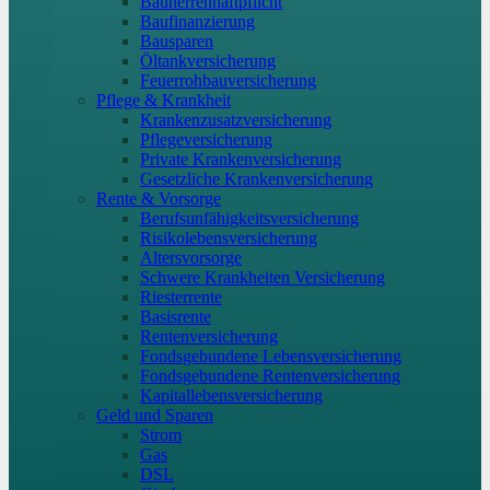
Bauherrenhaftpflicht
Baufinanzierung
Bausparen
Öltankversicherung
Feuerrohbauversicherung
Pflege & Krankheit
Krankenzusatzversicherung
Pflegeversicherung
Private Krankenversicherung
Gesetzliche Krankenversicherung
Rente & Vorsorge
Berufs­unfähigkeitsversicherung
Risikolebensversicherung
Altersvorsorge
Schwere Krankheiten Versicherung
Riesterrente
Basisrente
Rentenversicherung
Fondsgebundene Lebensversicherung
Fondsgebundene Rentenversicherung
Kapitallebensversicherung
Geld und Sparen
Strom
Gas
DSL