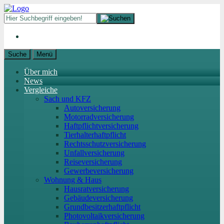
Suche
Menü
Über mich
News
Vergleiche
Sach und KFZ
Autoversicherung
Motorradversicherung
Haftpflichtversicherung
Tierhalterhaftpflicht
Rechtsschutzversicherung
Unfallversicherung
Reiseversicherung
Gewerbeversicherung
Wohnung & Haus
Hausratversicherung
Gebäudeversicherung
Grundbesitzerhaftpflicht
Photovoltaikversicherung