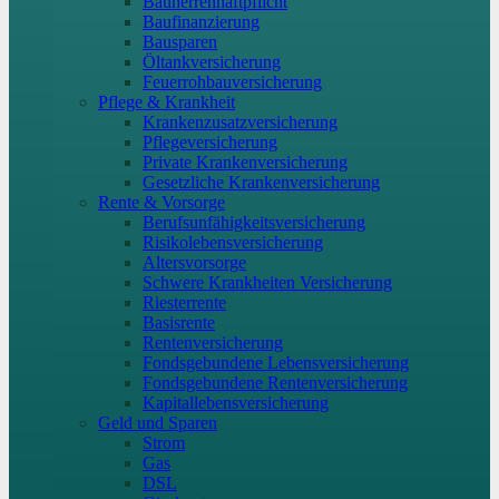
Bauherrenhaftpflicht
Baufinanzierung
Bausparen
Öltankversicherung
Feuerrohbauversicherung
Pflege & Krankheit
Krankenzusatzversicherung
Pflegeversicherung
Private Krankenversicherung
Gesetzliche Krankenversicherung
Rente & Vorsorge
Berufs­unfähigkeitsversicherung
Risikolebensversicherung
Altersvorsorge
Schwere Krankheiten Versicherung
Riesterrente
Basisrente
Rentenversicherung
Fondsgebundene Lebensversicherung
Fondsgebundene Rentenversicherung
Kapitallebensversicherung
Geld und Sparen
Strom
Gas
DSL