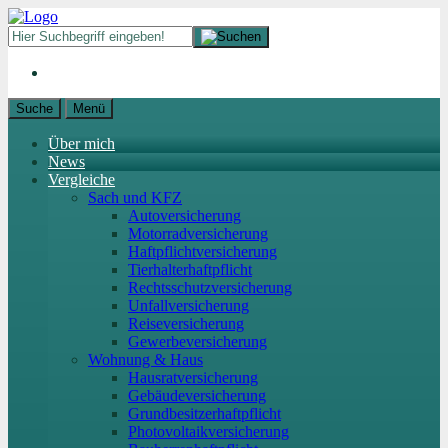
Suche
Menü
Über mich
News
Vergleiche
Sach und KFZ
Autoversicherung
Motorradversicherung
Haftpflichtversicherung
Tierhalterhaftpflicht
Rechtsschutzversicherung
Unfallversicherung
Reiseversicherung
Gewerbeversicherung
Wohnung & Haus
Hausratversicherung
Gebäudeversicherung
Grundbesitzerhaftpflicht
Photovoltaikversicherung