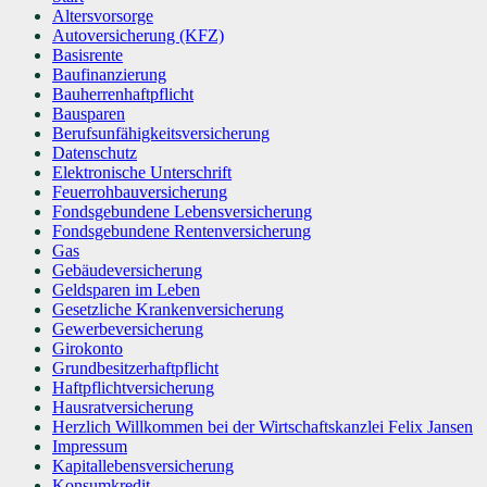
Altersvorsorge
Autoversicherung (KFZ)
Basisrente
Baufinanzierung
Bauherrenhaftpflicht
Bausparen
Berufs­unfähigkeitsversicherung
Datenschutz
Elektronische Unterschrift
Feuerrohbauversicherung
Fondsgebundene Lebensversicherung
Fondsgebundene Rentenversicherung
Gas
Gebäudeversicherung
Geldsparen im Leben
Gesetzliche Krankenversicherung
Gewerbeversicherung
Girokonto
Grundbesitzerhaftpflicht
Haftpflichtversicherung
Hausratversicherung
Herzlich Willkommen bei der Wirtschaftskanzlei Felix Jansen
Impressum
Kapitallebensversicherung
Konsumkredit