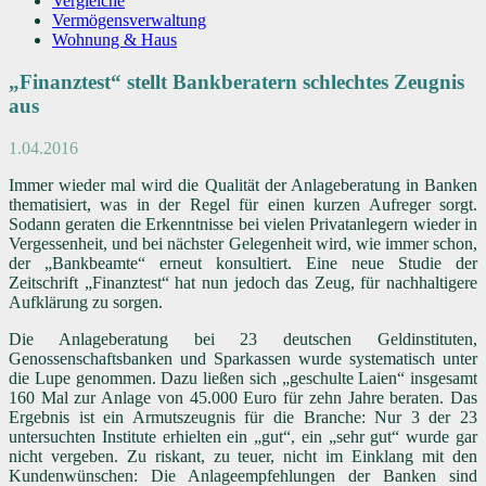
Vergleiche
Vermögensverwaltung
Wohnung & Haus
„Finanztest“ stellt Bankberatern schlechtes Zeugnis
aus
1.04.2016
Immer wieder mal wird die Qualität der Anlageberatung in Banken
thematisiert, was in der Regel für einen kurzen Aufreger sorgt.
Sodann geraten die Erkenntnisse bei vielen Privatanlegern wieder in
Vergessenheit, und bei nächster Gelegenheit wird, wie immer schon,
der „Bankbeamte“ erneut konsultiert. Eine neue Studie der
Zeitschrift „Finanztest“ hat nun jedoch das Zeug, für nachhaltigere
Aufklärung zu sorgen.
Die Anlageberatung bei 23 deutschen Geldinstituten,
Genossenschaftsbanken und Sparkassen wurde systematisch unter
die Lupe genommen. Dazu ließen sich „geschulte Laien“ insgesamt
160 Mal zur Anlage von 45.000 Euro für zehn Jahre beraten. Das
Ergebnis ist ein Armutszeugnis für die Branche: Nur 3 der 23
untersuchten Institute erhielten ein „gut“, ein „sehr gut“ wurde gar
nicht vergeben. Zu riskant, zu teuer, nicht im Einklang mit den
Kundenwünschen: Die Anlageempfehlungen der Banken sind